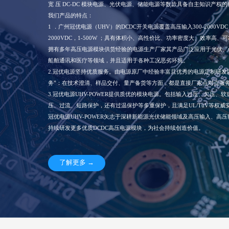
宽 压 DC-DC 模块电源、光伏电源、储能电源等数款具备自主知识产权
我们产品的特点：
1 ．广州冠优电源（UHV）的DCDC开关电源覆盖高压输入300-2000VDC
2000VDC，1-500W ；具有体积小、高性价比、功率密度大、效率高
拥有多年高压电源模块供货经验的电源生产厂家其产品广泛应用于光伏、
船舶通讯和医疗等领域，并且适用于各种工况恶劣环境。
2.冠优电源坚持优质服务。由电源原厂中经验丰富且优秀的电源定制研发
务”：在技术澄清、样品交付、量产备货等方面，都是直接厂家点对点服
3.冠优电源UHV-POWER提供质优的模块电源。包括输入过压、欠压、
压、过流、短路保护，还有过温保护等多重保护，且满足UL/TüV等权
冠优电源UHV-POWER矢志于深耕新能源光伏储能领域及高压输入、高
持续研发更多优质DCDC高压电源模块，为社会持续创造价值。
了解更多 →