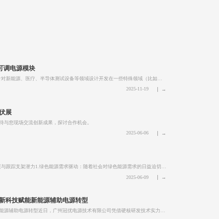
出可调电源模块
冠优新产品介绍：非隔离0-1200Vdc可调输出电源模块——针对新能源、医疗、半导体测试设备等领域设计开发在一些特殊领域（比如新能源、医疗和半导体设备等行业的某些细分领域），需要线性可调、范围宽、功率大的高压直流供电。然而市面上普通的电源模块，输出都是24V、12V或者5V等低压直...
2025-11-19
光伏展
待与您现场交流创新成果，探讨合作机会。
2025-06-06
150W光伏跟踪支架控制箱的供电归一化方案背景：光伏发展与跟踪支架潜力1.绿色能源需求驱动：随着社会对绿色能源需求的日益迫切，光伏发电产业迅速发展，大型光伏电站建设规模持续扩大。2.支架类型对比：a、固定支架：结构简单，成本相对较低。b、跟踪支架：能动态调整角度追踪阳光，显著提升发...
2025-06-09
新科技赋能新能源辅助电源转型
【高光时刻】冠优电源团队双资质加冕，以创新科技赋能新能源辅助电源转型近日，广州冠优电源技术有限公司凭借硬核研发技术实力与市场影响力，通过广东省工信厅、科技厅等权威机构认定，荣膺"高新技术企业"与"创新型中小企业"双重认证。这不仅标志着冠优电源跻身国家级创新梯队，更昭示...