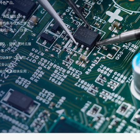
的特色产品。
，高压输出100-
、可靠性高等优点。作为
储能、电力、仪表、
团队，提供“点对点服
务客户。
软启动保护；输出过
威安全认证。
压输出电源模块应用，